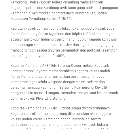
Pemalang – Polsek Bodeh Polres Pemalang melaksanakan
kegiatan patroli dan sambang pertokoan guna antisipasi gangguan
keamanan di Minimarket Indomart Desa Muncang Kec. Bodeh
Kabupaten Pemalang, Kamis (21/5/20).
Kegiatan Patroli dan sambang dilaksanakan anggota Polsek Bodeh
Polres Pemalang Bripka Ngadiono dan Bripka Arif Budiono dengan
sasaran pertokoan Indomart serta mengingatkan kepada karyawan
Indomart agar selalu memakai masker dan ingatkan pengunjung
mencuci tangan sesuai anjuran pemerintah dan protokol kesehatan
dalam Cegah penyebaran Covid19.
Kapolres Pemalang AKBP Edy Suranta Sitepu melalui Kapolsek
Bodeh Kompol Sriyanto memerintahkan Anggota Polsek Bodeh
Polres Pemalang dan menyampaikan pesan serta himbauan
kamtibmas agar selalu waspada dengan situasi sekitar dan
bersama menjaga keamanan, Bersama Polri perangi Covid19
dengan selalu mencuci tangan, memakai masker saat keluar rumah
dan melakukan Physical Distancing.
Kapolres Pemalang AKBP Edy Suranta Sitepu dalam arahannya,
Kegiatan patroli dan sambang yang dilaksanakan oleh anggota
Polsek Bodeh Polres Pemalang agar dilaksanakan secara
berkesinambungan dan mengharapkan untuk wilayah hukum