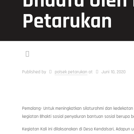
Dhuafa Oleh 
Petarukan
Published by
polsek petarukan
at
Juni 10, 2020
Pemalang- Untuk meningkatkan silaturohmi dan kedekatan
kegiatan Bhakti sosial penyaluran bantuan sosial berupa 
Kegiatan Kali ini dilaksanakan di Desa Kendalsari, Adap