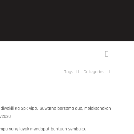
Tags
Categories
diwakili Ka Spk Aiptu Suwarna bersama dua, melaksanakan
6/2020
 mampu yang layak mendapat bantuan sembako.