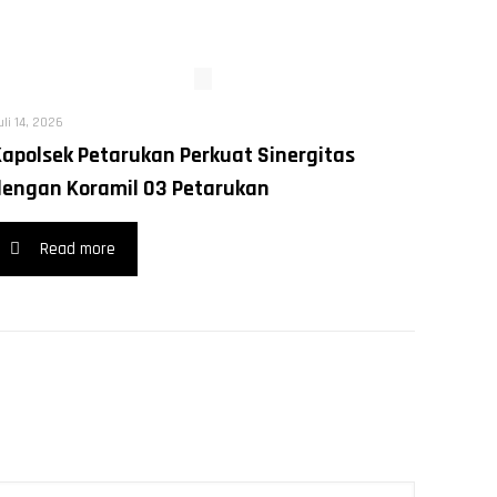
uli 14, 2026
Kapolsek Petarukan Perkuat Sinergitas
dengan Koramil 03 Petarukan
Read more