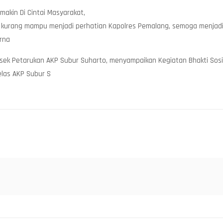
akin Di Cintai Masyarakat,
 kurang mampu menjadi perhatian Kapolres Pemalang, semoga menjadi 
rna
sek Petarukan AKP Subur Suharto, menyampaikan Kegiatan Bhakti Sosia
elas AKP Subur S