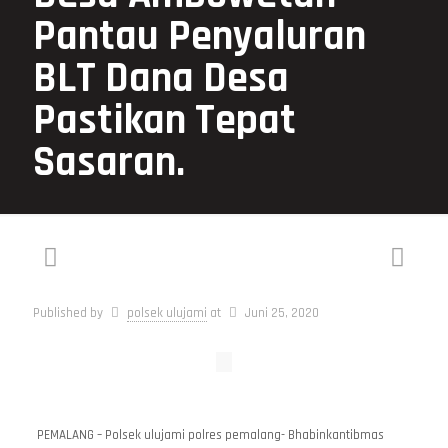
Pantau Penyaluran
BLT Dana Desa
Pastikan Tepat
Sasaran.
Published by
polsek ulujami
at
Juni 25, 2020
PEMALANG – Polsek ulujami polres pemalang- Bhabinkantibmas