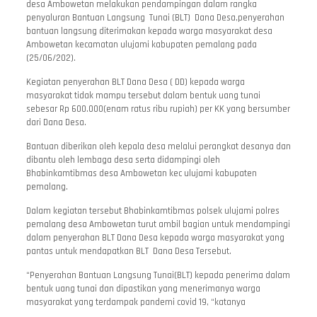
desa Ambowetan melakukan pendampingan dalam rangka
penyaluran Bantuan Langsung Tunai (BLT) Dana Desa,penyerahan
bantuan langsung diterimakan kepada warga masyarakat desa
Ambowetan kecamatan ulujami kabupaten pemalang pada
(25/06/202).
Kegiatan penyerahan BLT Dana Desa ( DD) kepada warga
masyarakat tidak mampu tersebut dalam bentuk uang tunai
sebesar Rp 600.000(enam ratus ribu rupiah) per KK yang bersumber
dari Dana Desa.
Bantuan diberikan oleh kepala desa melalui perangkat desanya dan
dibantu oleh lembaga desa serta didampingi oleh
Bhabinkamtibmas desa Ambowetan kec ulujami kabupaten
pemalang.
Dalam kegiatan tersebut Bhabinkamtibmas polsek ulujami polres
pemalang desa Ambowetan turut ambil bagian untuk mendampingi
dalam penyerahan BLT Dana Desa kepada warga masyarakat yang
pantas untuk mendapatkan BLT Dana Desa Tersebut.
“Penyerahan Bantuan Langsung Tunai(BLT) kepada penerima dalam
bentuk uang tunai dan dipastikan yang menerimanya warga
masyarakat yang terdampak pandemi covid 19, “katanya