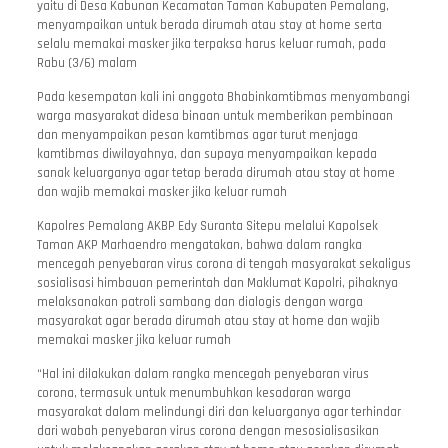
yaitu di Desa Kabunan Kecamatan Taman Kabupaten Pemalang,
menyampaikan untuk berada dirumah atau stay at home serta
selalu memakai masker jika terpaksa harus keluar rumah, pada
Rabu (3/6) malam
Pada kesempatan kali ini anggota Bhabinkamtibmas menyambangi
warga masyarakat didesa binaan untuk memberikan pembinaan
dan menyampaikan pesan kamtibmas agar turut menjaga
kamtibmas diwilayahnya, dan supaya menyampaikan kepada
sanak keluarganya agar tetap berada dirumah atau stay at home
dan wajib memakai masker jika keluar rumah
Kapolres Pemalang AKBP Edy Suranta Sitepu melalui Kapolsek
Taman AKP Marhaendro mengatakan, bahwa dalam rangka
mencegah penyebaran virus corona di tengah masyarakat sekaligus
sosialisasi himbauan pemerintah dan Maklumat Kapolri, pihaknya
melaksanakan patroli sambang dan dialogis dengan warga
masyarakat agar berada dirumah atau stay at home dan wajib
memakai masker jika keluar rumah
“Hal ini dilakukan dalam rangka mencegah penyebaran virus
corona, termasuk untuk menumbuhkan kesadaran warga
masyarakat dalam melindungi diri dan keluarganya agar terhindar
dari wabah penyebaran virus corona dengan mesosialisasikan