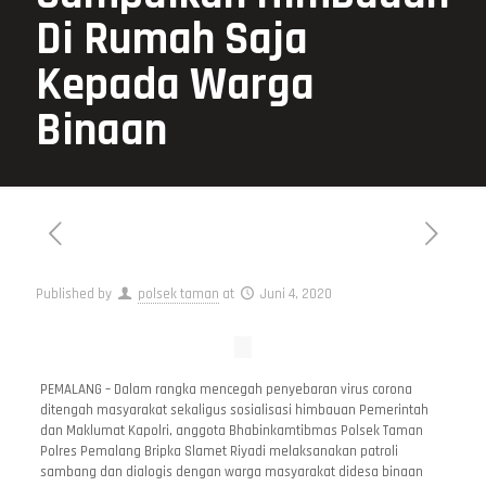
Di Rumah Saja
Kepada Warga
Binaan
Published by
polsek taman
at
Juni 4, 2020
PEMALANG – Dalam rangka mencegah penyebaran virus corona
ditengah masyarakat sekaligus sosialisasi himbauan Pemerintah
dan Maklumat Kapolri, anggota Bhabinkamtibmas Polsek Taman
Polres Pemalang Bripka Slamet Riyadi melaksanakan patroli
sambang dan dialogis dengan warga masyarakat didesa binaan