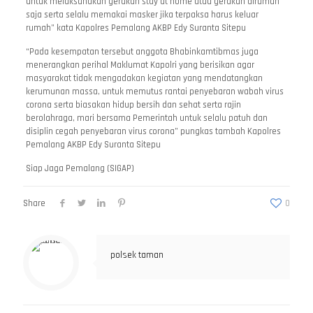
untuk melaksanakan gerakan stay at home atau gerakan dirumah
saja serta selalu memakai masker jika terpaksa harus keluar
rumah” kata Kapolres Pemalang AKBP Edy Suranta Sitepu
“Pada kesempatan tersebut anggota Bhabinkamtibmas juga
menerangkan perihal Maklumat Kapolri yang berisikan agar
masyarakat tidak mengadakan kegiatan yang mendatangkan
kerumunan massa, untuk memutus rantai penyebaran wabah virus
corona serta biasakan hidup bersih dan sehat serta rajin
berolahraga, mari bersama Pemerintah untuk selalu patuh dan
disiplin cegah penyebaran virus corona” pungkas tambah Kapolres
Pemalang AKBP Edy Suranta Sitepu
Siap Jaga Pemalang (SIGAP)
Share
0
polsek taman