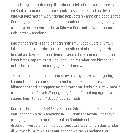
Tidak hanyar rumah yang disambangi oleh Bhabinkamtibmas, kali
ini Bripka Rona mendatangi Bapak Carsidi Dsn Kranding Desa
Cibuyur Kecamatan Warungpring Kabupaten Pemalang pada saat di
Kandang ayam. Bapak Carsidi merupakan salah satu wrga yang
memiliki ternak ayam di Desa Cibuyur Kecamatan Warungpring
Kabupaten Pemalang.
Kedatangannya kesana dengan menemui Bapak Carsidi untuk
laksanakan silaturrahmi dan memberikan himbauan agar tetap
tingkatkan kewaspadaan dengan segala hal yang mengganggu
kamtibmas seperti pencurian, dan juga memberikan himbauan
untuk bersama-sama menjaga Kamtibmas.
“Kami selaku Bhabinkamtibmas Desa Cibuyur Kec Warungpring
kabupaten Pemalang selalu menghimbau kepada masyarakat
bilamana terjadi gangguan Kamtibmas atau karhutla, untuk segera
melaporkan ke Polsek Warungpring Polres Pemalang agar bisa
segera kami tangani.” Ucap Aipda Sonhadi.
Kapolres Pemalang AKBP Edy Suranta Sitepu melalui Kapolsek
Warungpring Polres Pemalang IPTU Sutiran tak bosan – bosanya
mengingatkan dan memerintahkan Bhabinkamtibmas harus hadir
di tengah warga binaannya agar tercipta situasi aman dan kondusif
di wilayah hukum Polsek Warungpring Polres Pemalang.Ujar