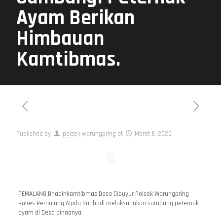
Ayam Berikan
Himbauan
Kamtibmas.
Published by
polsek warungpring
at
Maret 6, 2020
PEMALANG.Bhabinkamtibmas Desa Cibuyur Polsek Warungpring
Polres Pemalang Aipda Sonhadi melaksanakan sambang peternak
ayam di Desa binaanya