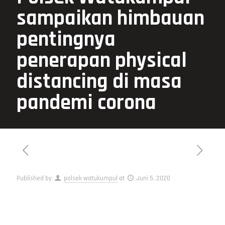
sampaikan himbauan
pentingnya
penerapan physical
distancing di masa
pandemi corona
Published by
polsek watukumpul
at
Juni 5, 2020