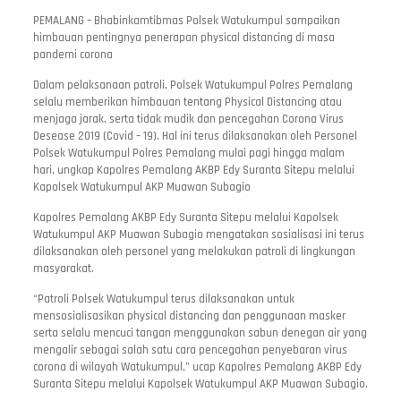
PEMALANG – Bhabinkamtibmas Polsek Watukumpul sampaikan
himbauan pentingnya penerapan physical distancing di masa
pandemi corona
Dalam pelaksanaan patroli, Polsek Watukumpul Polres Pemalang
selalu memberikan himbauan tentang Physical Distancing atau
menjaga jarak, serta tidak mudik dan pencegahan Corona Virus
Desease 2019 (Covid – 19). Hal ini terus dilaksanakan oleh Personel
Polsek Watukumpul Polres Pemalang mulai pagi hingga malam
hari, ungkap Kapolres Pemalang AKBP Edy Suranta Sitepu melalui
Kapolsek Watukumpul AKP Muawan Subagio
Kapolres Pemalang AKBP Edy Suranta Sitepu melalui Kapolsek
Watukumpul AKP Muawan Subagio mengatakan sosialisasi ini terus
dilaksanakan oleh personel yang melakukan patroli di lingkungan
masyarakat.
“Patroli Polsek Watukumpul terus dilaksanakan untuk
mensosialisasikan physical distancing dan penggunaan masker
serta selalu mencuci tangan menggunakan sabun denegan air yang
mengalir sebagai salah satu cara pencegahan penyebaran virus
corona di wilayah Watukumpul,” ucap Kapolres Pemalang AKBP Edy
Suranta Sitepu melalui Kapolsek Watukumpul AKP Muawan Subagio.