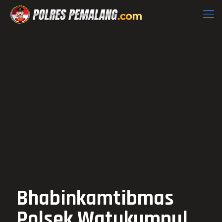
Bhabinkamtibmas
Polsek Watukumpul