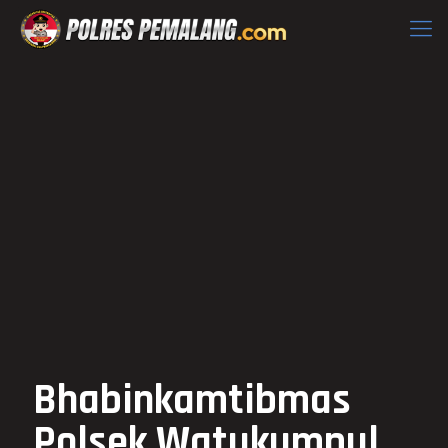
Bhabinkamtibmas
Polsek Watukumpul