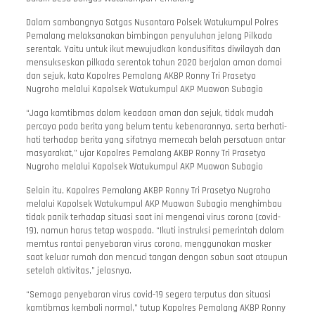
Dalam sambangnya Satgas Nusantara Polsek Watukumpul Polres
Pemalang melaksanakan bimbingan penyuluhan jelang Pilkada
serentak. Yaitu untuk ikut mewujudkan kondusifitas diwilayah dan
mensukseskan pilkada serentak tahun 2020 berjalan aman damai
dan sejuk, kata Kapolres Pemalang AKBP Ronny Tri Prasetyo
Nugroho melalui Kapolsek Watukumpul AKP Muawan Subagio
“Jaga kamtibmas dalam keadaan aman dan sejuk, tidak mudah
percaya pada berita yang belum tentu kebenarannya, serta berhati-
hati terhadap berita yang sifatnya memecah belah persatuan antar
masyarakat,” ujar Kapolres Pemalang AKBP Ronny Tri Prasetyo
Nugroho melalui Kapolsek Watukumpul AKP Muawan Subagio
Selain itu, Kapolres Pemalang AKBP Ronny Tri Prasetyo Nugroho
melalui Kapolsek Watukumpul AKP Muawan Subagio menghimbau
tidak panik terhadap situasi saat ini mengenai virus corona (covid-
19), namun harus tetap waspada. “Ikuti instruksi pemerintah dalam
memtus rantai penyebaran virus corona, menggunakan masker
saat keluar rumah dan mencuci tangan dengan sabun saat ataupun
setelah aktivitas,” jelasnya.
“Semoga penyebaran virus covid-19 segera terputus dan situasi
kamtibmas kembali normal,” tutup Kapolres Pemalang AKBP Ronny