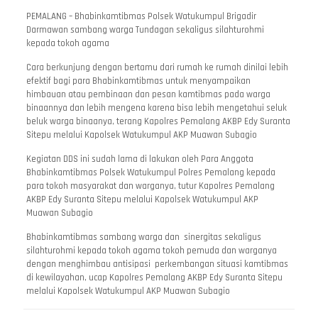
PEMALANG – Bhabinkamtibmas Polsek Watukumpul Brigadir
Darmawan sambang warga Tundagan sekaligus silahturohmi
kepada tokoh agama
Cara berkunjung dengan bertamu dari rumah ke rumah dinilai lebih
efektif bagi para Bhabinkamtibmas untuk menyampaikan
himbauan atau pembinaan dan pesan kamtibmas pada warga
binaannya dan lebih mengena karena bisa lebih mengetahui seluk
beluk warga binaanya, terang Kapolres Pemalang AKBP Edy Suranta
Sitepu melalui Kapolsek Watukumpul AKP Muawan Subagio
Kegiatan DDS ini sudah lama di lakukan oleh Para Anggota
Bhabinkamtibmas Polsek Watukumpul Polres Pemalang kepada
para tokoh masyarakat dan warganya, tutur Kapolres Pemalang
AKBP Edy Suranta Sitepu melalui Kapolsek Watukumpul AKP
Muawan Subagio
Bhabinkamtibmas sambang warga dan sinergitas sekaligus
silahturohmi kepada tokoh agama tokoh pemuda dan warganya
dengan menghimbau antisipasi perkembangan situasi kamtibmas
di kewilayahan, ucap Kapolres Pemalang AKBP Edy Suranta Sitepu
melalui Kapolsek Watukumpul AKP Muawan Subagio