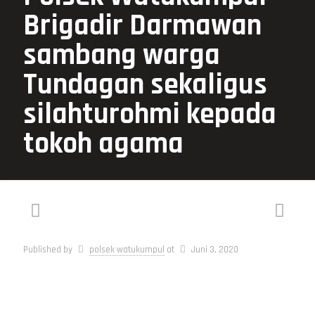
Brigadir Darmawan
sambang warga
Tundagan sekaligus
silahturohmi kepada
tokoh agama
Published by
polsek watukumpul
at
Juni 3, 2020