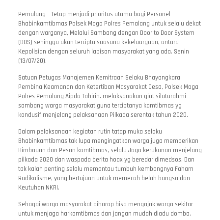
Pemalang – Tetap menjadi prioritas utama bagi Personel
Bhabinkamtibmas Polsek Moga Polres Pemalang untuk selalu dekat
dengan warganya, Melalui Sambang dengan Door to Door System
(DDS) sehingga akan tercipta suasana kekeluargaan, antara
Kepolisian dengan seluruh lapisan masyarakat yang ada. Senin
(13/07/20).
Satuan Petugas Manajemen Kemitraan Selaku Bhayangkara
Pembina Keamanan dan Ketertiban Masyarakat Desa, Polsek Moga
Polres Pemalang Aipda Tohirin. melaksanakan giat silaturohmi
sambang warga masyarakat guna terciptanya kamtibmas yg
kondusif menjelang pelaksanaan Pilkada serentak tahun 2020.
Dalam pelaksanaan kegiatan rutin tatap muka selaku
Bhabinkamtibmas tak lupa mengingatkan warga juga memberikan
Himbauan dan Pesan kamtibmas, selalu Jaga kerukunan menjelang
pilkada 2020 dan waspada berita hoax yg beredar dimedsos. Dan
tak kalah penting selalu memantau tumbuh kembangnya Faham
Radikalisme, yang bertujuan untuk memecah belah bangsa dan
Keutuhan NKRI.
Sebagai warga masyarakat diharap bisa mengajak warga sekitar
untuk menjaga harkamtibmas dan jangan mudah diadu domba.