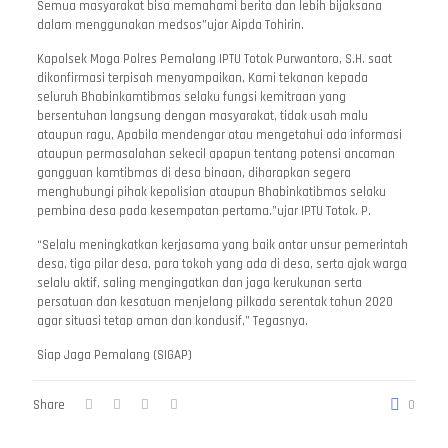
Semua masyarakat bisa memahami berita dan lebih bijaksana
dalam menggunakan medsos”ujar Aipda Tohirin.
Kapolsek Moga Polres Pemalang IPTU Totok Purwantoro, S.H. saat
dikonfirmasi terpisah menyampaikan, Kami tekanan kepada
seluruh Bhabinkamtibmas selaku fungsi kemitraan yang
bersentuhan langsung dengan masyarakat, tidak usah malu
ataupun ragu, Apabila mendengar atau mengetahui ada informasi
ataupun permasalahan sekecil apapun tentang potensi ancaman
gangguan kamtibmas di desa binaan, diharapkan segera
menghubungi pihak kepolisian ataupun Bhabinkatibmas selaku
pembina desa pada kesempatan pertama.”ujar IPTU Totok. P.
“Selalu meningkatkan kerjasama yang baik antar unsur pemerintah
desa, tiga pilar desa, para tokoh yang ada di desa, serta ajak warga
selalu aktif, saling mengingatkan dan jaga kerukunan serta
persatuan dan kesatuan menjelang pilkada serentak tahun 2020
agar situasi tetap aman dan kondusif,” Tegasnya.
Siap Jaga Pemalang (SIGAP)
Share
0