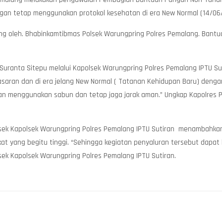
an tetap menggunakan protokol kesehatan di era New Normal (14/06/
ng oleh. Bhabinkamtibmas Polsek Warungpring Polres Pemalang. Bantua
Suranta Sitepu melalui Kapolsek Warungpring Polres Pemalang IPTU 
saran dan di era jelang New Normal ( Tatanan Kehidupan Baru) deng
ngan menggunakan sabun dan tetap jaga jarak aman.” Ungkap Kapolres 
lsek Kapolsek Warungpring Polres Pemalang IPTU Sutiran menambahkan
at yang begitu tinggi. “Sehingga kegiatan penyaluran tersebut dapat 
sek Kapolsek Warungpring Polres Pemalang IPTU Sutiran.