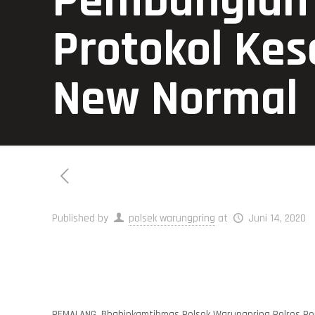
Pembangian
Protokol Kes
New Normal
Published by
polsek warungpring
at
Juni 14, 2020
PEMALANG. Bhabinkamtibmas Polsek Warungpring Polres P