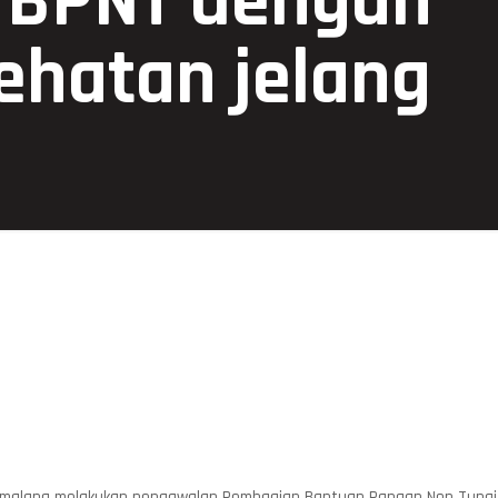
 BPNT dengan
ehatan jelang
emalang melakukan pengawalan Pembagian Bantuan Pangan Non Tunai (