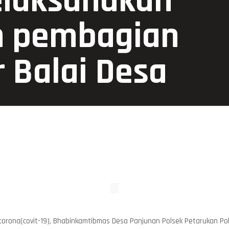
laksanakan
 pembagian
r Balai Desa
s corona(covit-19), Bhabinkamtibmas Desa Panjunan Polsek Petarukan P