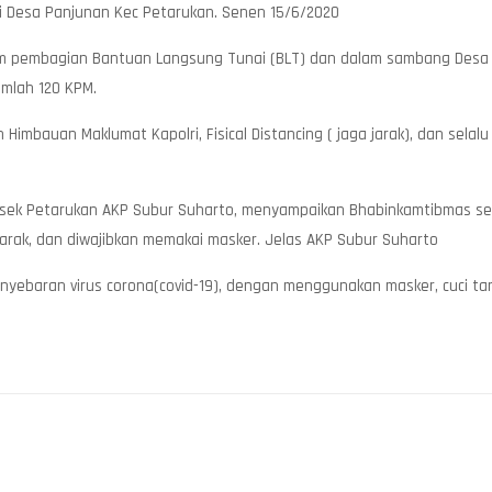
 Desa Panjunan Kec Petarukan. Senen 15/6/2020
m pembagian Bantuan Langsung Tunai (BLT) dan dalam sambang Desa b
umlah 120 KPM.
mbauan Maklumat Kapolri, Fisical Distancing ( jaga jarak), dan selalu
polsek Petarukan AKP Subur Suharto, menyampaikan Bhabinkamtibmas
jarak, dan diwajibkan memakai masker. Jelas AKP Subur Suharto
nyebaran virus corona(covid-19), dengan menggunakan masker, cuci ta