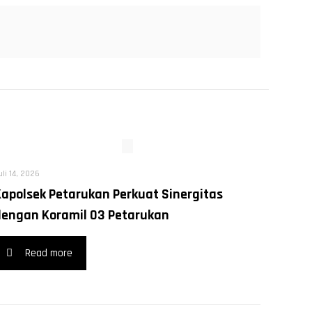
uli 14, 2026
Kapolsek Petarukan Perkuat Sinergitas
dengan Koramil 03 Petarukan
Read more