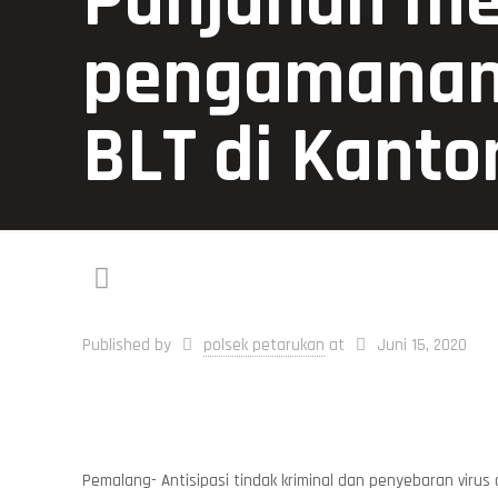
Panjunan me
pengamanan
BLT di Kanto
Published by
polsek petarukan
at
Juni 15, 2020
Pemalang- Antisipasi tindak kriminal dan penyebaran viru