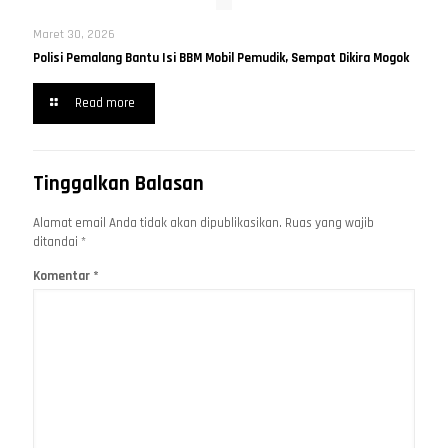
Maret 30, 2026
Polisi Pemalang Bantu Isi BBM Mobil Pemudik, Sempat Dikira Mogok
Read more
Tinggalkan Balasan
Alamat email Anda tidak akan dipublikasikan.
Ruas yang wajib
ditandai
*
Komentar
*