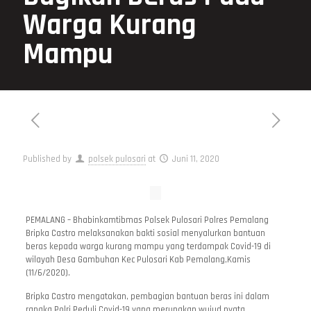
Warga Kurang
Mampu
Published by
polsek pulosari
at
Juni 11, 2020
PEMALANG – Bhabinkamtibmas Polsek Pulosari Polres Pemalang
Bripka Castro melaksanakan bakti sosial menyalurkan bantuan
beras kepada warga kurang mampu yang terdampak Covid-19 di
wilayah Desa Gambuhan Kec Pulosari Kab Pemalang,Kamis
(11/6/2020).
Bripka Castro mengatakan, pembagian bantuan beras ini dalam
rangka Polri Peduli Covid-19 yang merupakan wujud nyata