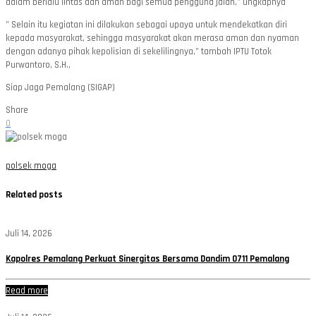
dalam berlalu lintas dan aman bagi semua pengguna jalan,” ungkapnya
” Selain itu kegiatan ini dilakukan sebagai upaya untuk mendekatkan diri
kepada masyarakat, sehingga masyarakat akan merasa aman dan nyaman
dengan adanya pihak kepolisian di sekelilingnya,” tambah IPTU Totok
Purwantoro, S.H.,
Siap Jaga Pemalang (SIGAP)
Share
0
polsek moga
Related posts
Juli 14, 2026
Kapolres Pemalang Perkuat Sinergitas Bersama Dandim 0711 Pemalang
Read more