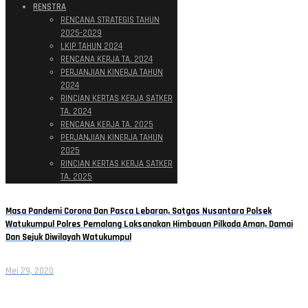
RENSTRA
RENCANA STRATEGIS TAHUN
2025-2029
LKIP TAHUN 2024
RENCANA KERJA TA. 2024
PERJANJIAN KINERJA TAHUN
2024
RINCIAN KERTAS KERJA SATKER
TA. 2024
RENCANA KERJA TA. 2025
PERJANJIAN KINERJA TAHUN
2025
RINCIAN KERTAS KERJA SATKER
TA. 2025
Masa Pandemi Corona Dan Pasca Lebaran, Satgas Nusantara Polsek
Watukumpul Polres Pemalang Laksanakan Himbauan Pilkada Aman, Damai
Dan Sejuk Diwilayah Watukumpul
Mei 29, 2020