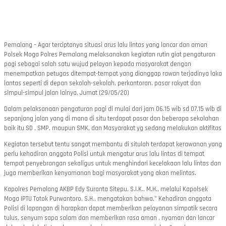
Pemalang – Agar terciptanya situasi arus lalu lintas yang lancar dan aman
Polsek Moga Polres Pemalang melaksanakan kegiatan rutin giat pengaturan
pagi sebagai salah satu wujud pelayan kepada masyarakat dengan
menempatkan petugas ditempat-tempat yang dianggap rawan terjadinya laka
lantas seperti di depan sekolah-sekolah, perkantoran, pasar rakyat dan
simpul-simpul jalan lainya, Jumat (29/05/20)
Dalam pelaksanaan pengaturan pagi di mulai dari jam 06.15 wib sd 07.15 wib di
sepanjang jalan yang di mana di situ terdapat pasar dan beberapa sekolahan
baik itu SD , SMP, maupun SMK, dan Masyarakat yg sedang melakukan aktifitas
Kegiatan tersebut tentu sangat membantu di situlah terdapat kerawanan yang
perlu kehadiran anggota Polisi untuk mengatur arus lalu lintas di tempat
tempat penyebrangan sekaligus untuk menghindari kecelakaan lalu lintas dan
juga memberikan kenyamanan bagi masyarakat yang akan melintas.
Kapolres Pemalang AKBP Edy Suranta Sitepu, S.I.K., M.H., melalui Kapolsek
Moga IPTU Totok Purwantoro, S.H., mengatakan bahwa,” Kehadiran anggota
Polisi di lapangan di harapkan dapat memberikan pelayanan simpatik secara
tulus, senyum sapa salam dan memberikan rasa aman , nyaman dan lancar