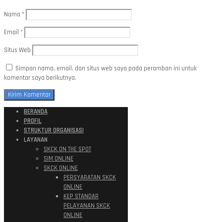
Nama
*
Email
*
Situs Web
Simpan nama, email, dan situs web saya pada peramban ini untuk
komentar saya berikutnya.
BERANDA
PROFIL
STRUKTUR ORGANISASI
LAYANAN
SKCK ON THE SPOT
SIM ONLINE
SKCK ONLINE
PERSYARATAN SKCK
ONLINE
KEP STANDAR
PELAYANAN SKCK
ONLINE