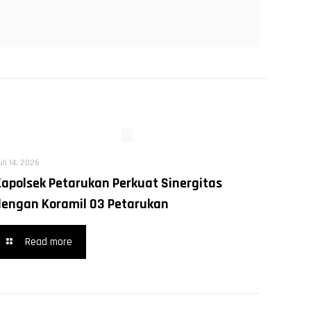
uli 14, 2026
Kapolsek Petarukan Perkuat Sinergitas
dengan Koramil 03 Petarukan
Read more