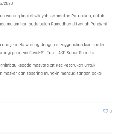
/5/2020
pun warung kopi di wilayah kecamatan Petarukan, untuk
ada malam hari pada bulan Ramadhan ditengah Pandemi
ntu dan jendela warung dengan menggunakan kain korden
rangi pandemi Covid-19. Tutur AKP Subur Suharto
enghimbau kepada masyarakat Kec Petarukan untuk
n masker dan sesering mungkin mencuci tangan pakai
0