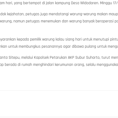
am hari, yang bertempat di jalan kampung Desa Widodaren. Minggu 17
a tindak kejahatan, petugas juga mendatangi warung-warung makan mau
 warung, namun petugas menemukan dan warung banyak beroperasi p
nyarankan kepada pemilik warung kalau siang hari untuk menutupi pi
arankan untuk membungkus pesanannya agar dibawa pulang untuk mengu
anta Sitepu, melalui Kapolsek Petarukan AKP Subur Suharto, turut m
ap berada di rumah menghindari kerumunan orang, selalu menggunaka