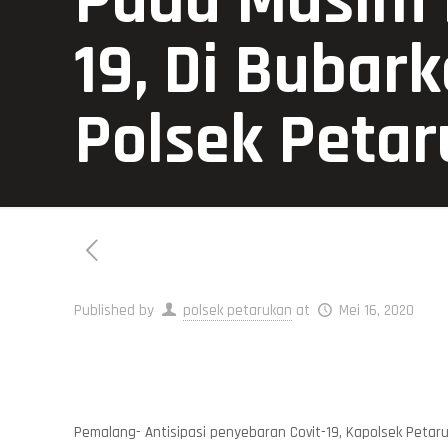
Pada Musim 
19, Di Bubark
Polsek Peta
Published by
polsek petarukan
at
Mei 16, 2020
Pemalang- Antisipasi penyebaran Covit-19, Kapolsek Peta