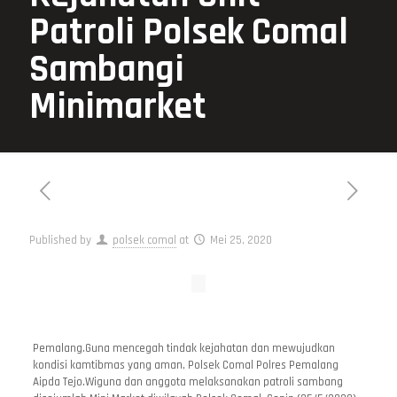
Patroli Polsek Comal
Sambangi
Minimarket
Published by
polsek comal
at
Mei 25, 2020
Pemalang.Guna mencegah tindak kejahatan dan mewujudkan
kondisi kamtibmas yang aman, Polsek Comal Polres Pemalang
Aipda Tejo.Wiguna dan anggota melaksanakan patroli sambang