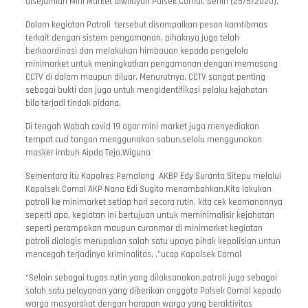
disejumlah Mini Market diwilayah Polsek Comal, Senin (25/5/2020).
Dalam kegiatan Patroli tersebut disampaikan pesan kamtibmas
terkait dengan sistem pengamanan, pihaknya juga telah
berkoordinasi dan melakukan himbauan kepada pengelola
minimarket untuk meningkatkan pengamanan dengan memasang
CCTV di dalam maupun diluar. Menurutnya, CCTV sangat penting
sebagai bukti dan juga untuk mengidentifikasi pelaku kejahatan
bila terjadi tindak pidana.
Di tengah Wabah covid 19 agar mini market juga menyediakan
tempat cuci tangan menggunakan sabun,selalu menggunakan
masker imbuh Aipda Tejo.Wiguna
Sementara itu Kapolres Pemalang AKBP Edy Suranta Sitepu melalui
Kapolsek Comal AKP Nana Edi Sugito menambahkan,Kita lakukan
patroli ke minimarket setiap hari secara rutin, kita cek keamanannya
seperti apa, kegiatan ini bertujuan untuk meminimalisir kejahatan
seperti perampokan maupun curanmor di minimarket kegiatan
patroli dialogis merupakan salah satu upaya pihak kepolisian untun
mencegah terjadinya kriminalitas. .”ucap Kapolsek Comal
“Selain sebagai tugas rutin yang dilaksanakan,patroli juga sebagai
salah satu pelayanan yang diberikan anggota Polsek Comal kepada
warga masyarakat dengan harapan warga yang beraktivitas