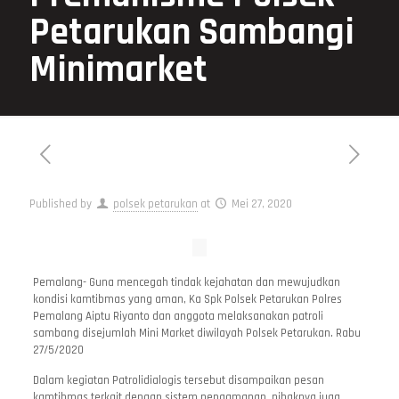
Petarukan Sambangi
Minimarket
Published by
polsek petarukan
at
Mei 27, 2020
Pemalang- Guna mencegah tindak kejahatan dan mewujudkan
kondisi kamtibmas yang aman, Ka Spk Polsek Petarukan Polres
Pemalang Aiptu Riyanto dan anggota melaksanakan patroli
sambang disejumlah Mini Market diwilayah Polsek Petarukan. Rabu
27/5/2020
Dalam kegiatan Patrolidialogis tersebut disampaikan pesan
kamtibmas terkait dengan sistem pengamanan, pihaknya juga