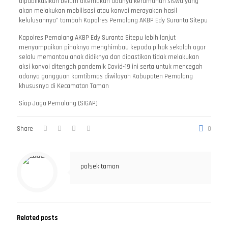
dipublikasikan belum ditemukan adanya kerumunan siswa yang
akan melakukan mobilisasi atau konvoi merayakan hasil
kelulusannya” tambah Kapolres Pemalang AKBP Edy Suranta Sitepu
Kapolres Pemalang AKBP Edy Suranta Sitepu lebih lanjut
menyampaikan pihaknya menghimbau kepada pihak sekolah agar
selalu memantau anak didiknya dan dipastikan tidak melakukan
aksi konvoi ditengah pandemik Covid-19 ini serta untuk mencegah
adanya gangguan kamtibmas diwilayah Kabupaten Pemalang
khususnya di Kecamatan Taman
Siap Jaga Pemalang (SIGAP)
Share
0
polsek taman
Related posts