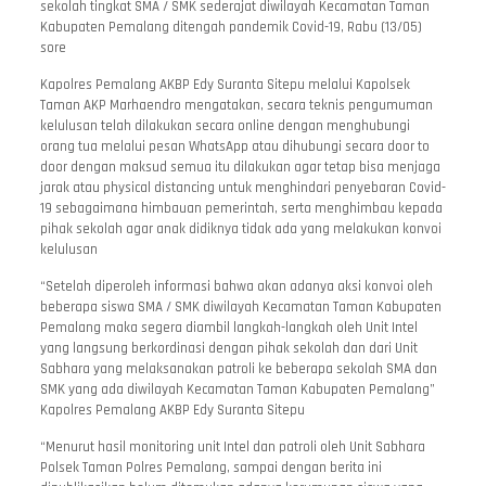
sekolah tingkat SMA / SMK sederajat diwilayah Kecamatan Taman
Kabupaten Pemalang ditengah pandemik Covid-19, Rabu (13/05)
sore
Kapolres Pemalang AKBP Edy Suranta Sitepu melalui Kapolsek
Taman AKP Marhaendro mengatakan, secara teknis pengumuman
kelulusan telah dilakukan secara online dengan menghubungi
orang tua melalui pesan WhatsApp atau dihubungi secara door to
door dengan maksud semua itu dilakukan agar tetap bisa menjaga
jarak atau physical distancing untuk menghindari penyebaran Covid-
19 sebagaimana himbauan pemerintah, serta menghimbau kepada
pihak sekolah agar anak didiknya tidak ada yang melakukan konvoi
kelulusan
“Setelah diperoleh informasi bahwa akan adanya aksi konvoi oleh
beberapa siswa SMA / SMK diwilayah Kecamatan Taman Kabupaten
Pemalang maka segera diambil langkah-langkah oleh Unit Intel
yang langsung berkordinasi dengan pihak sekolah dan dari Unit
Sabhara yang melaksanakan patroli ke beberapa sekolah SMA dan
SMK yang ada diwilayah Kecamatan Taman Kabupaten Pemalang”
Kapolres Pemalang AKBP Edy Suranta Sitepu
“Menurut hasil monitoring unit Intel dan patroli oleh Unit Sabhara
Polsek Taman Polres Pemalang, sampai dengan berita ini