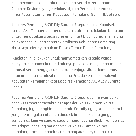
dan menyampaikan himbauan kepada Security Perumahan
Sapphire Resident yang berlokasi dijalan Perintis Kemerdekaan
Timur Kecamatan Taman Kabupaten Pemalang, Senin (11/05) sore
Kapolres Pemalang AKBP Edy Suranta Sitepu melalui Kapolsek
Taman AKP Marhaendro mengatakan, patroli ini dilakukan bertujuan
untuk menciptakan situasi yang aman, tertib dan damai menjelang
pelaksanaan Pilkada serentak diwilayah Kabupaten Pemalang
khususnya diwilayah hukum Polsek Taman Polres Pemalang
“Kegiatan ini dilakukan untuk menyampaikan kepada warga
masyarakat supaya hati-hati adanya provokasi dan jangan mudah
terhasut serta mengajak untuk ikut menjaga situasi kamtibmas
tetap aman dan kondusif menjelang Pilkada serentak diwilayah
Kabupaten Pemalang” kata Kapolres Pemalang AKBP Edy Suranta
Sitepu
Kapolres Pemalang AKBP Edy Suranta Sitepu juga menyampaikan,
pada kesempatan tersebut petugas dari Polsek Taman Polres
Pemalang juga menghimbau kepada Security agar jika ada hal-hal
yang mencurigakan ataupun tindak kriminalitas serta gangguan
kamtibmas lainnya supaya segera menghubungi Bhabinkamtibmas
atau dapat langsung melaporkan ke Polsek Taman Polres
Pemalang” tambah Kapolres Pemalang AKBP Edy Suranta Sitepu