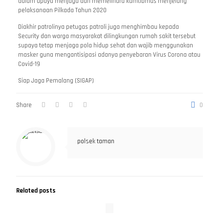
dalam upaya menjaga dan memelihara kamtibmas menjelang
pelaksanaan Pilkada Tahun 2020
Diakhir patrolinya petugas patroli juga menghimbau kepada
Security dan warga masyarakat dilingkungan rumah sakit tersebut
supaya tetap menjaga pola hidup sehat dan wajib menggunakan
masker guna mengantisipasi adanya penyebaran Virus Corona atau
Covid-19
Siap Jaga Pemalang (SIGAP)
Share
0
polsek taman
Related posts