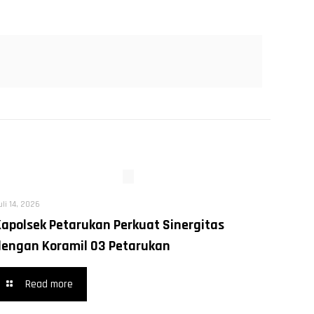
uli 14, 2026
Kapolsek Petarukan Perkuat Sinergitas
dengan Koramil 03 Petarukan
Read more