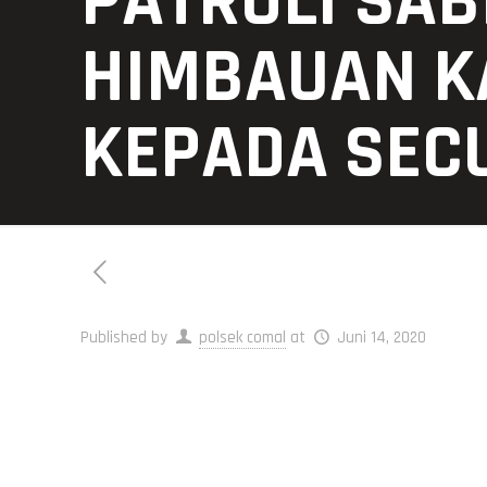
PATROLI SA
HIMBAUAN K
KEPADA SEC
Published by
polsek comal
at
Juni 14, 2020