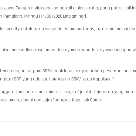
 Jawa Tengah melaksanakan patroli dialogis rutin, pada patroli kali i
 Pemalang. Minggu (14/06/2020).malam hari.
 security untuk tetap waspada dalam bertugas, terutama malam hari 
a bisa memberikan rasa aman dan nyaman kepada karyawan maupun war
 bertemu dengan satpam SPBU tidak lupa menyampaikan pesan-pesan k
ngikuti SOP yang ada saat pengisian BBM,” ucap Kapolsek. ”
h anggota kami untuk meminimalisir angka / jumlah kejahatan yang m
uasi aman, damai dan sejuk.”pungkas Kapolsek Comal.